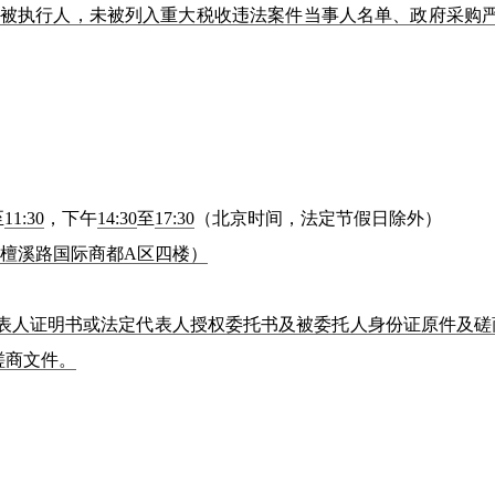
失信被执行人，未被列入重大税收违法案件当事人名单、政府采购
至
11:30
，下午
14:30
至
17:30
（北京时间，法定节假日除外）
檀溪路国际商都A区四楼）
表人证明书或法定代表人授权委托书及被委托人身份证原件及磋
磋商文件。